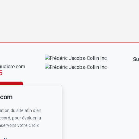
Su
audiere.com
5
 courriel
r.com
tion du site afin d'en
ccord, pour évaluer la
nservons votre choix