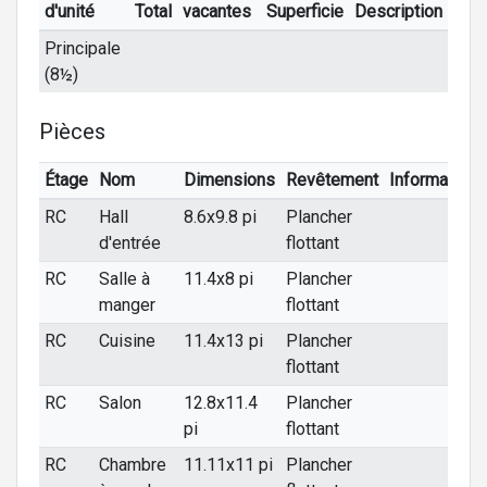
d'unité
Total
vacantes
Superficie
Description
Principale
(8½)
Pièces
Étage
Nom
Dimensions
Revêtement
Informations
RC
Hall
8.6x9.8 pi
Plancher
d'entrée
flottant
RC
Salle à
11.4x8 pi
Plancher
manger
flottant
RC
Cuisine
11.4x13 pi
Plancher
flottant
RC
Salon
12.8x11.4
Plancher
pi
flottant
RC
Chambre
11.11x11 pi
Plancher