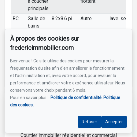
à coucher
flottant
principale
RC
Salle de
8.2x8.6 pi
Autre
lave. sech.
bains
RC
Chambre
11.4x9.8 pi
Plancher
À propos des cookies sur
à coucher
flottant
fredericimmobilier.com
RC
Chambre
10.1x9.5 pi
Plancher
à coucher
flottant
Bienvenue ! Ce site utilise des cookies pour mesurer la
fréquentation du site afin d'en améliorer le fonctionnement
Inscrit par un membre de la communauté 1clic (Nancy
et l'administration et, avec votre accord, pour évaluer la
Deschênes - VENDIRECT INC.)
performance et améliorer votre expérience utilisateur. Nous
conservons votre choix pendant 6 mois.
Pour en savoir plus :
Politique de confidentialité.
Politique
Référence :
#24597129
des cookies.
Refuser
Accepter
Frédéric Jacobs-Collin Inc.
Courtier immobilier résidentiel et commercial