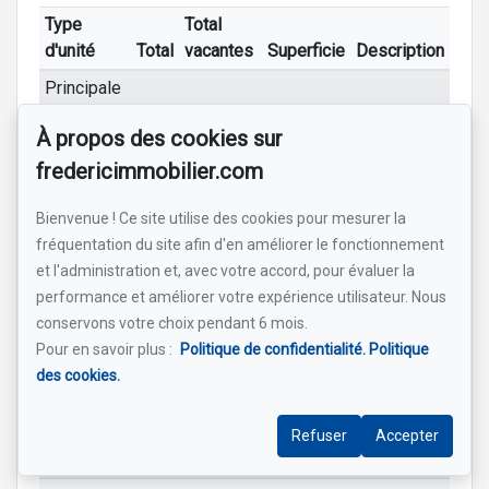
Type
Total
d'unité
Total
vacantes
Superficie
Description
Principale
(13½)
À propos des cookies sur
fredericimmobilier.com
Pièces
Bienvenue ! Ce site utilise des cookies pour mesurer la
Étage
Nom
Dimensions
Revêtement
Informatio
fréquentation du site afin d'en améliorer le fonctionnement
RC
Salon
28x19.4 pi
Bois
foyer de
et l'administration et, avec votre accord, pour évaluer la
(irrégulier)
masse /
performance et améliorer votre expérience utilisateur. Nous
terrasse v
conservons votre choix pendant 6 mois.
RC
Cuisine
18x12.7 pi
Bois
immense
Pour en savoir plus :
Politique de confidentialité.
Politique
îlot/lavabo
des cookies.
double
RC
Salle à
9.8x12.7 pi
Bois
a aire ouve
Refuser
Accepter
manger
cui et salo