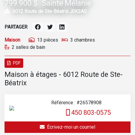
799 900 $
Sainte Mélanie
6012 Route de Ste-Béatrix J0K3A0
PARTAGER
Maison
13 pièces
3 chambres
2 salles de bain
PDF
Maison à étages - 6012 Route de Ste-
Béatrix
Référence : #26578908
450 803-0575
Écrivez-moi un courriel