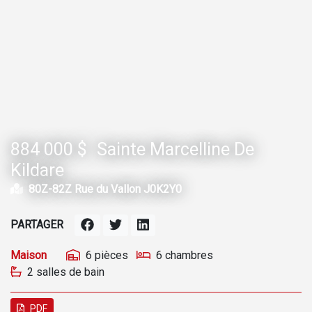
884 000 $
Sainte Marcelline De
Kildare
80Z-82Z Rue du Vallon J0K2Y0
PARTAGER
Maison
6 pièces
6 chambres
2 salles de bain
PDF