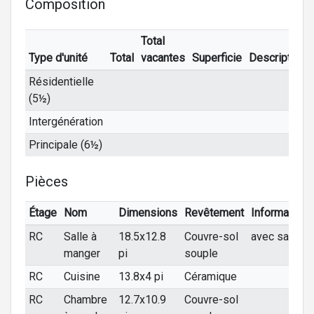
Composition
Total
Type d'unité
Total
vacantes
Superficie
Description
Résidentielle
(5½)
Intergénération
Principale (6½)
Pièces
Étage
Nom
Dimensions
Revêtement
Informations
RC
Salle à
18.5x12.8
Couvre-sol
avec salon
manger
pi
souple
RC
Cuisine
13.8x4 pi
Céramique
RC
Chambre
12.7x10.9
Couvre-sol