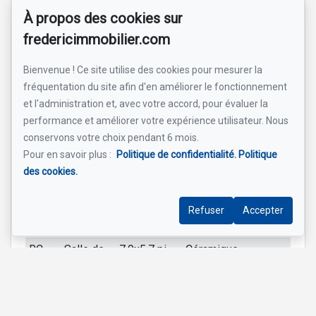
familiale
pi
À propos des cookies sur
RC
Chambre
12.7x10.9
Couvre-sol
fredericimmobilier.com
à coucher
pi
souple
principale
Bienvenue ! Ce site utilise des cookies pour mesurer la
fréquentation du site afin d'en améliorer le fonctionnement
RC
Chambre
10.7x10 pi
Couvre-sol
et l'administration et, avec votre accord, pour évaluer la
à coucher
souple
performance et améliorer votre expérience utilisateur. Nous
RC
Chambre
10.9x9.7 pi
Couvre-sol
conservons votre choix pendant 6 mois.
à coucher
souple
Pour en savoir plus :
Politique de confidentialité.
Politique
RC
Salle de
10.9x8.4 pi
Céramique
des cookies.
bains
RC
Salle de
7.6x5 pi
Céramique
Refuser
Accepter
lavage
RC
Salle de
7.9x5.7 pi
Céramique
bains
Inscrit par un membre de la communauté 1clic (Serge Sirois -
GROUPE SUTTON SYNERGIE INC.)