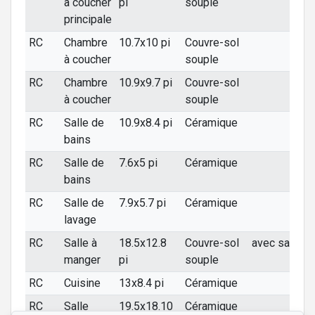
à coucher
pi
souple
principale
RC
Chambre
10.7x10 pi
Couvre-sol
à coucher
souple
RC
Chambre
10.9x9.7 pi
Couvre-sol
à coucher
souple
RC
Salle de
10.9x8.4 pi
Céramique
bains
RC
Salle de
7.6x5 pi
Céramique
bains
RC
Salle de
7.9x5.7 pi
Céramique
lavage
RC
Salle à
18.5x12.8
Couvre-sol
avec salon
manger
pi
souple
RC
Cuisine
13x8.4 pi
Céramique
RC
Salle
19.5x18.10
Céramique