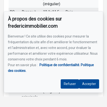
(irrégulier)
RC
Bureau à
12.1x11.5
Bois
domicile
pi
À propos des cookies sur
(irrégulier)
fredericimmobilier.com
RC
Cuisine
13.3x12.1
Céramique
Bienvenue ! Ce site utilise des cookies pour mesurer la
pi
fréquentation du site afin d'en améliorer le fonctionnement
(irrégulier)
et l'administration et, avec votre accord, pour évaluer la
RC
Salle à
12.7x7.2 pi
Céramique
performance et améliorer votre expérience utilisateur. Nous
manger
(irrégulier)
conservons votre choix pendant 6 mois.
RC
Véranda
27.9x15.8
Bois
Pour en savoir plus :
Politique de confidentialité.
Politique
pi
des cookies.
RC
Salle d'eau
11x5.6 pi
Céramique
Laveuse/S
Refuser
Accepter
2
Chambre à
23x16.5 pi
Bois
coucher
(irrégulier)
principale
2
Chambre à
9.1x10.10
Plancher