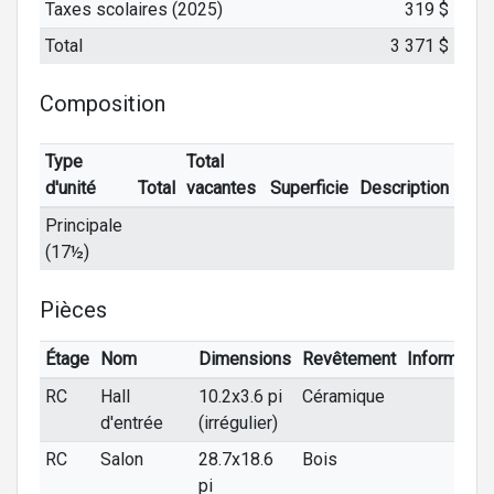
Taxes scolaires (2025)
319 $
Total
3 371 $
Composition
Type
Total
d'unité
Total
vacantes
Superficie
Description
Principale
(17½)
Pièces
Étage
Nom
Dimensions
Revêtement
Informatio
RC
Hall
10.2x3.6 pi
Céramique
d'entrée
(irrégulier)
RC
Salon
28.7x18.6
Bois
pi