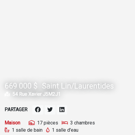
669 000 $
Saint Lin/Laurentides
54 Rue Xavier J5M2J1
PARTAGER
Maison
17 pièces
3 chambres
1 salle de bain
1 salle d'eau