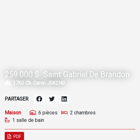
259 000 $
Saint Gabriel De Brandon
1760 Ch. Caron J0K2N0
PARTAGER
Maison
6 pièces
2 chambres
1 salle de bain
PDF