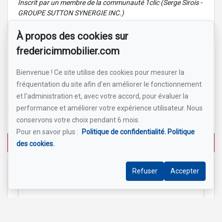
Inscrit par un membre de la communauté 1clic (Serge Sirois -
GROUPE SUTTON SYNERGIE INC.)
À propos des cookies sur
fredericimmobilier.com
Référence :
#26757138
Bienvenue ! Ce site utilise des cookies pour mesurer la
fréquentation du site afin d'en améliorer le fonctionnement
Frédéric Jacobs-Collin Inc.
et l'administration et, avec votre accord, pour évaluer la
Courtier immobilier résidentiel et commercial
performance et améliorer votre expérience utilisateur. Nous
450 803-0575
conservons votre choix pendant 6 mois.
Pour en savoir plus :
Politique de confidentialité.
Politique
Écrivez-moi un courriel
des cookies.
Refuser
Accepter
Nom et prénom
*