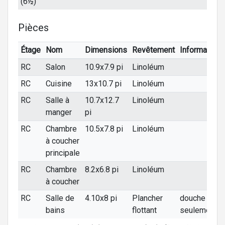
(6½)
Pièces
Étage
Nom
Dimensions
Revêtement
Informations
RC
Salon
10.9x7.9 pi
Linoléum
RC
Cuisine
13x10.7 pi
Linoléum
RC
Salle à
10.7x12.7
Linoléum
manger
pi
RC
Chambre
10.5x7.8 pi
Linoléum
à coucher
principale
RC
Chambre
8.2x6.8 pi
Linoléum
à coucher
RC
Salle de
4.10x8 pi
Plancher
douche
bains
flottant
seulement