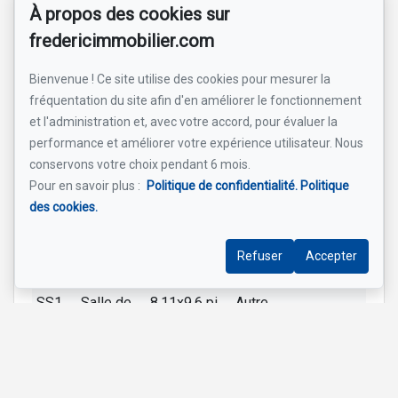
À propos des cookies sur
RC
Chambre
9.8x10.4 pi
Autre
fredericimmobilier.com
à coucher
RC
Salle de
9.3x10.3 pi
Autre
Bienvenue ! Ce site utilise des cookies pour mesurer la
bains
fréquentation du site afin d'en améliorer le fonctionnement
et l'administration et, avec votre accord, pour évaluer la
SS1
Chambre
11.11x11.5
Autre
performance et améliorer votre expérience utilisateur. Nous
à coucher
pi
conservons votre choix pendant 6 mois.
principale
Pour en savoir plus :
Politique de confidentialité.
Politique
SS1
Chambre
11.10x10.11
Autre
des cookies.
à coucher
pi
SS1
Salle
21.1x14.2 pi
Autre
Refuser
Accepter
familiale
SS1
Salle de
8.11x9.6 pi
Autre
bains
Inscrit par un membre de la communauté 1clic (Lyne Bigras -
GROUPE SUTTON SYNERGIE INC.)