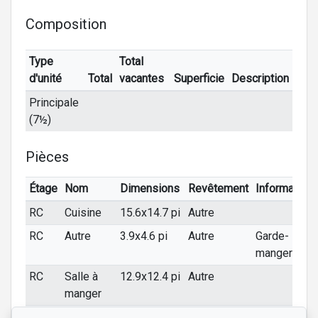
Composition
Type
Total
d'unité
Total
vacantes
Superficie
Description
Principale
(7½)
Pièces
Étage
Nom
Dimensions
Revêtement
Information
RC
Cuisine
15.6x14.7 pi
Autre
RC
Autre
3.9x4.6 pi
Autre
Garde-
manger
RC
Salle à
12.9x12.4 pi
Autre
manger
RC
Salon
15x14.7 pi
Autre