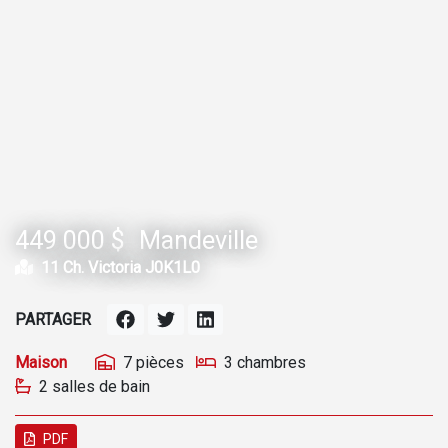
449 000 $
Mandeville
11 Ch. Victoria J0K1L0
PARTAGER
Maison
7 pièces
3 chambres
2 salles de bain
PDF