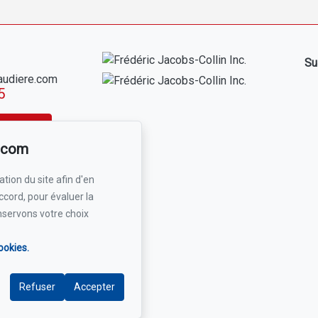
Su
audiere.com
5
 courriel
r.com
tion du site afin d'en
ccord, pour évaluer la
nservons votre choix
ookies.
Refuser
Accepter