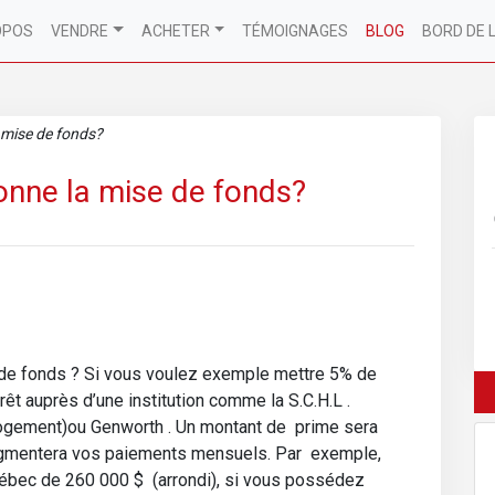
OPOS
VENDRE
ACHETER
TÉMOIGNAGES
BLOG
BORD DE 
mise de fonds?
nne la mise de fonds?
de fonds ? Si vous voulez exemple mettre 5% de
t auprès d’une institution comme la S.C.H.L .
ogement)ou Genworth . Un montant de prime sera
 augmentera vos paiements mensuels. Par exemple,
ébec de 260 000 $ (arrondi), si vous possédez